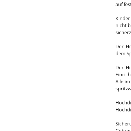
auf fes
Kinder
nicht 
sicherz
Den Ho
dem Sp
Den Ho
Einrich
Alle i
spritz
Hochdr
Hochdr
Sicher
Gebrau