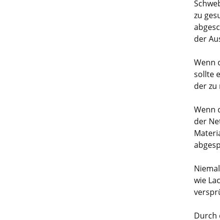
Schweb
zu ges
abgesc
der Au
Wenn d
sollte
der zu
Wenn d
der Ne
Materi
abgesp
Niemal
wie La
verspr
Durch 