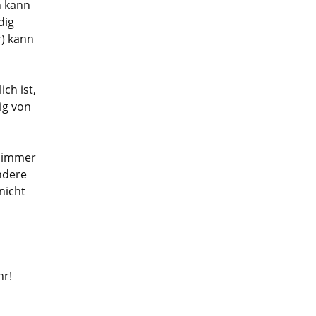
n kann
dig
) kann
ch ist,
ig von
s immer
ndere
nicht
hr!