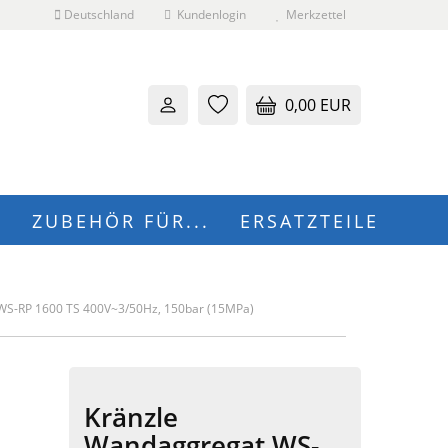
Deutschland
Kundenlogin
Merkzettel
0,00 EUR
N
ZUBEHÖR FÜR...
ERSATZTEILE
 erstellen
WS-RP 1600 TS 400V~3/50Hz, 150bar (15MPa)
wort vergessen?
Kränzle
Wandaggregat WS-