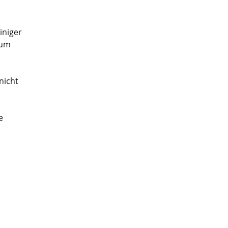
iniger
 um
nicht
e