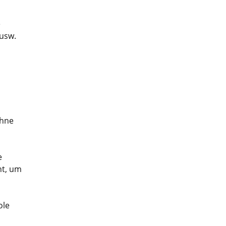
e
 usw.
ohne
e
ht, um
ole