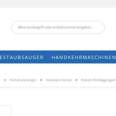
Lieferland
IESTAUBSAUGER
HANDKEHRMASCHINE
Konto
»
»
»
e
Hochdruckreiniger
Stationäre Geräte
Kränzle Wandaggregat 
Pass