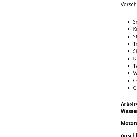
Versch
S
K
S
T
S
D
T
W
O
G
Arbeit
Wasser
Motor
Anschl