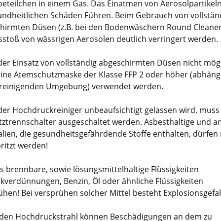
eteilchen in einem Gas. Das Einatmen von Aerosolpartikel
undheitlichen Schäden Führen. Beim Gebrauch von vollstän
hirmten Düsen (z.B. bei den Bodenwäschern Round Cleaner
sstoß von wässrigen Aerosolen deutlich verringert werden.
er Einsatz von vollständig abgeschirmten Düsen nicht mögli
 eine Atemschutzmaske der Klasse FFP 2 oder höher (abhäng
 reinigenden Umgebung) verwendet werden.
er Hochdruckreiniger unbeaufsichtigt gelassen wird, mus
tztrennschalter ausgeschaltet werden. Asbesthaltige und a
alien, die gesundheitsgefährdende Stoffe enthalten, dürfen 
ritzt werden!
s brennbare, sowie lösungsmittelhaltige Flüssigkeiten
ckverdünnungen, Benzin, Öl oder ähnliche Flüssigkeiten
ühen! Bei versprühen solcher Mittel besteht Explosionsgefa
den Hochdruckstrahl können Beschädigungen an dem zu