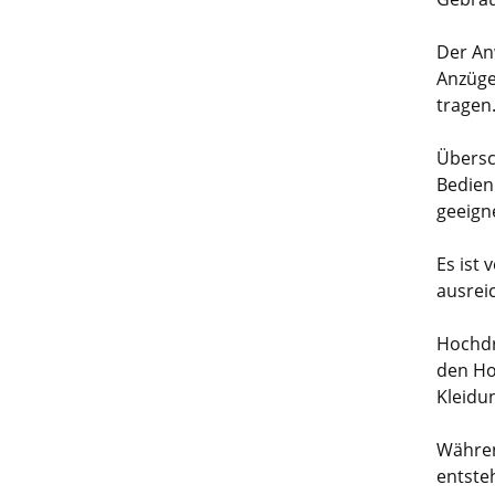
Der An
Anzüge
tragen
Übersch
Bedien
geeign
Es ist
ausrei
Hochdr
den Ho
Kleidu
Währen
entsteh