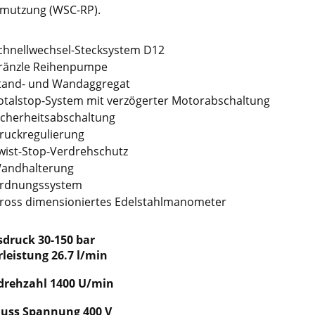
mutzung (WSC-RP).
chnellwechsel-Stecksystem D12
ränzle Reihenpumpe
tand- und Wandaggregat
otalstop-System mit verzögerter Motorabschaltung
icherheitsabschaltung
ruckregulierung
wist-Stop-Verdrehschutz
andhalterung
rdnungssystem
ross dimensioniertes Edelstahlmanometer
sdruck 30-150 bar
leistung 26.7 l/min
drehzahl 1400 U/min
uss Spannung 400 V