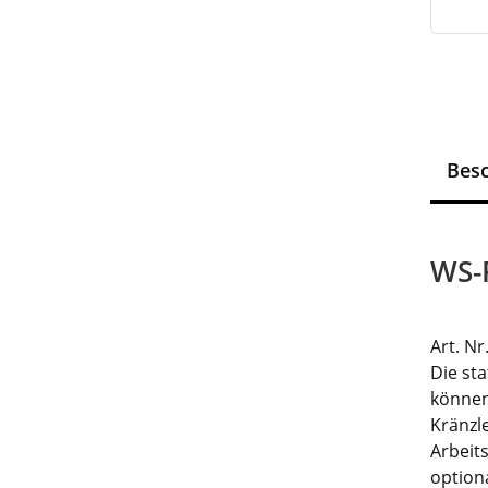
Bes
WS-
Art. Nr
Die st
können
Kränzl
Arbeit
option