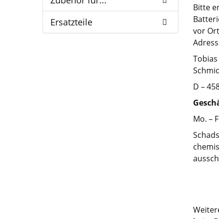
Zubehör für...
Bitte 
Batter
Ersatzteile
vor Or
Adress
Tobias
Schmid
D – 45
Geschä
Mo. – F
Schads
chemis
aussch
Weiter