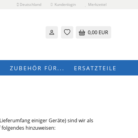
Deutschland
Kundenlogin
Merkzettel
0,00 EUR
N
ZUBEHÖR FÜR...
ERSATZTEILE
 erstellen
wort vergessen?
eferumfang einiger Geräte) sind wir als
f folgendes hinzuweisen: