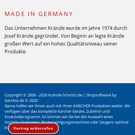
MADE IN GERMANY
Das Unternehmen Kränzle wurde im Jahre 1974 durch
Josef Kränzle gegründet. Von Beginn an legte Kränzle
großen Wert auf ein hohes Qualitätsniveau seiner
Produkte.
Copyright © 2006 - 2026 Kränzle-Schmitz.de |
Shopsoftware
by
Gambio.de © 2020
Gerne helfen wir Ihnen auch mit Ihren KÄRCHER Produkten weiter. Wir
verfügen über das komplette Kärcher Geräte, Zubehör und
Ersatzteilprogramm. So können wir Sie bei der Auswahl eines
Hochdruckreinigers, Bodenreinigungsmaschine oder Saugers optimal
beraten.
Vertrag widerrufen