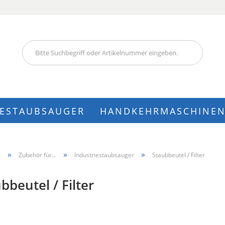
Lieferland
IESTAUBSAUGER
HANDKEHRMASCHINE
Konto
»
»
»
e
Zubehör für...
Industriestaubsauger
Staubbeutel / Filter
Pass
bbeutel / Filter