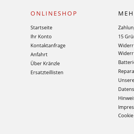
ONLINESHOP
MEH
Startseite
Zahlun
Ihr Konto
15 Grü
Kontaktanfrage
Widerr
Widerr
Anfahrt
Batter
Über Kränzle
Repara
Ersatzteillisten
Unser
Datens
Hinweis
Impre
Cookie