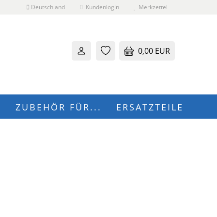
Deutschland
Kundenlogin
Merkzettel
0,00 EUR
N
ZUBEHÖR FÜR...
ERSATZTEILE
 erstellen
wort vergessen?