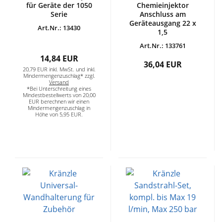
für Geräte der 1050
Chemieinjektor
Serie
Anschluss am
Geräteausgang 22 x
Art.Nr.: 13430
1,5
Art.Nr.: 133761
14,84 EUR
36,04 EUR
20,79 EUR inkl. MwSt. und inkl.
Mindermengenzuschlag* zzgl.
Versand
*Bei Unterschreitung eines
Mindestbestellwerts von 20,00
EUR berechnen wir einen
Mindermengenzuschlag in
Höhe von 5,95 EUR.