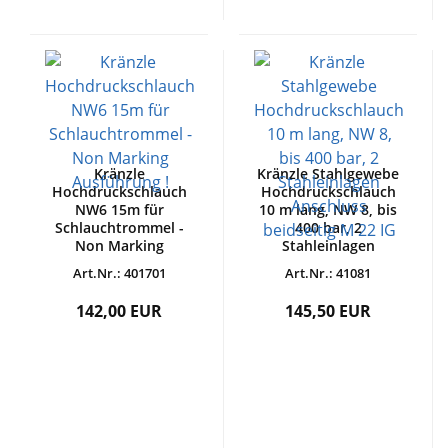
Kränzle
Kränzle Stahlgewebe
Hochdruckschlauch
Hochdruckschlauch
NW6 15m für
10 m lang, NW 8, bis
Schlauchtrommel -
400 bar, 2
Non Marking
Stahleinlagen
Ausführung !
Anschluss beidseitig
Art.Nr.: 401701
Art.Nr.: 41081
M 22 IG
142,00 EUR
145,50 EUR