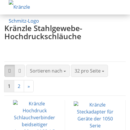
Kränzle Stahlgewebe-
Hochdruckschläuche
Sortieren nach
32 pro Seite
1
2
»