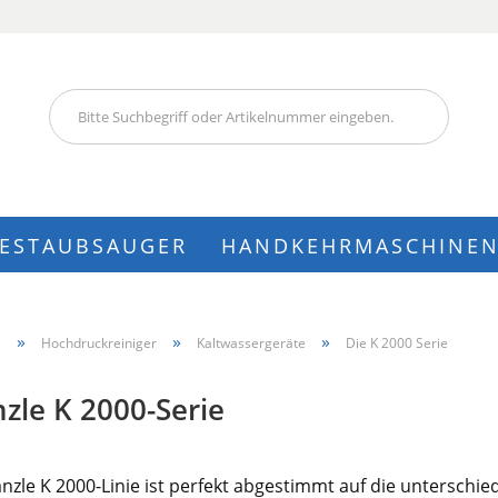
Lieferland
IESTAUBSAUGER
HANDKEHRMASCHINE
Konto
»
»
»
e
Hochdruckreiniger
Kaltwassergeräte
Die K 2000 Serie
Pass
zle K 2000-Serie
änzle K 2000-Linie ist perfekt abgestimmt auf die untersch