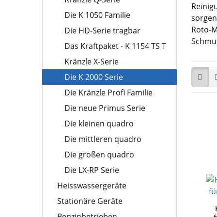
Reinig
Die K 1050 Familie
sorgen
Roto-M
Die HD-Serie tragbar
Schmut
Das Kraftpaket - K 1154 TS T
Kränzle X-Serie
Die K 2000 Serie
Die Kränzle Profi Familie
Die neue Primus Serie
Die kleinen quadro
Die mittleren quadro
Die großen quadro
Die LX-RP Serie
Heisswassergeräte
Stationäre Geräte
Benzinbetrieben