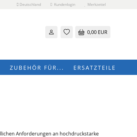
Deutschland
Kundenlogin
Merkzettel
0,00 EUR
N
ZUBEHÖR FÜR...
ERSATZTEILE
 erstellen
wort vergessen?
iedlichen Anforderungen an hochdruckstarke