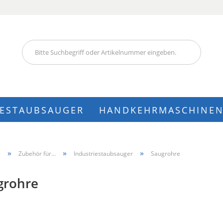
Lieferland
IESTAUBSAUGER
HANDKEHRMASCHINE
Konto
»
»
»
e
Zubehör für...
Industriestaubsauger
Saugrohre
Pass
grohre