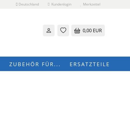
Deutschland
Kundenlogin
Merkzettel
0,00 EUR
N
ZUBEHÖR FÜR...
ERSATZTEILE
 erstellen
wort vergessen?