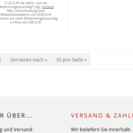
21,32 EUR inkl. MwSt. und inkl.
indermengenzuschlag* zzgl.
Versand
*Bei Unterschreitung eines
Mindestbestellwerts von 20,00 EUR
echnen wir einen Mindermengenzuschlag
in Höhe von 5,95 EUR.
Sortieren nach
32 pro Seite
R ÜBER...
VERSAND & ZAH
g und Versand
Wir beliefern Sie innerhalb