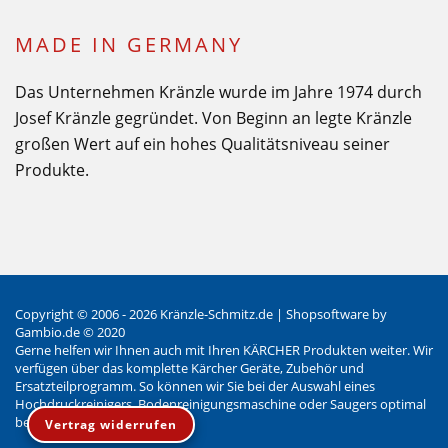
MADE IN GERMANY
Das Unternehmen Kränzle wurde im Jahre 1974 durch
Josef Kränzle gegründet. Von Beginn an legte Kränzle
großen Wert auf ein hohes Qualitätsniveau seiner
Produkte.
Copyright © 2006 - 2026 Kränzle-Schmitz.de |
Shopsoftware
by
Gambio.de © 2020
Gerne helfen wir Ihnen auch mit Ihren KÄRCHER Produkten weiter. Wir
verfügen über das komplette Kärcher Geräte, Zubehör und
Ersatzteilprogramm. So können wir Sie bei der Auswahl eines
Hochdruckreinigers, Bodenreinigungsmaschine oder Saugers optimal
beraten.
Vertrag widerrufen