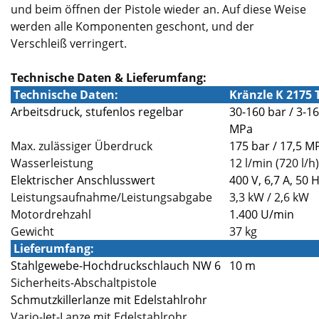
und beim öffnen der Pistole wieder an. Auf diese Weise
werden alle Komponenten geschont, und der
Verschleiß verringert.
Technische Daten & Lieferumfang:
Technische Daten:
Kränzle K 2175 
Arbeitsdruck, stufenlos regelbar
30-160 bar / 3-16
MPa
Max. zulässiger Überdruck
175 bar / 17,5 M
Wasserleistung
12 l/min (720 l/h)
Elektrischer Anschlusswert
400 V, 6,7 A, 50 
Leistungsaufnahme/Leistungsabgabe
3,3 kW / 2,6 kW
Motordrehzahl
1.400 U/min
Gewicht
37 kg
Lieferumfang:
Stahlgewebe-Hochdruckschlauch NW 6
10 m
Sicherheits-Abschaltpistole
Schmutzkillerlanze mit Edelstahlrohr
Vario-Jet-Lanze mit Edelstahlrohr