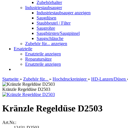
Zubehörhalter
Industriestaubsauger
Industriestaubsauger anzeigen
Saugdüsen
Staubbeutel / Filter
Saugrohre
Saugbürsten/Saugpinsel
Saugschläuche
Zubehör für... anzeigen
Ersatzteile
Ersatzteile anzeigen
Reparatursätze
Ersatzteile anzeigen
Startseite
»
Zubehör für...
»
Hochdruckreiniger
»
HD-Lanzen/Düsen
Kränzle Regeldüse D2503
Kränzle Regeldüse D2503
Art.Nr.:
12431-D2503