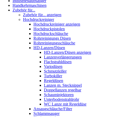
Industriestaubsauger
Handkehrmaschinen
Zubehör für...
Zubehör für... anzeigen
Hochdruckreiniger
Hochdruckreiniger anzeigen
Hochdruckpistolen
Hochdruckschläuche
Rohrreinigungs Düsen
Rohrreinigungsschläuche
HD-Lanzen/Düsen
HD-Lanzen/Düsen anzeigen
Lanzenverlängerungen
Flachstrahldüsen
Variodüsen
Schmutzkiller
Turbokiller
Regeldüsen
Lanzen m. Stecknippel
Doppellanzen regelbar
Schauminjektoren
Unterbodenstrahlrohr
WC Lanze mit Regeldüse
Ansaugschläuche/Filter
Schlammsauger