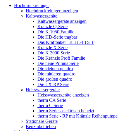
Hochdruckreiniger
Hochdruckreiniger anzeigen
Kaltwassergeräte
Kaltwassergeräte anzeigen
Kränzle Q-Serie
Die K 1050 Familie
Die HD-Serie tragbar
Das Kraftpaket - K 1154 TS T
Kränzle X-Serie
Die K 2000 Serie
Die Kränzle Profi Familie
Die neue Primus Serie
Die kleinen quadro
Die mittleren quadro
Die großen quadro
Die LX-RP Serie
Heisswassergeräte
Heisswassergeräte anzeigen
therm CA Serie
therm C Serie
therm Serie - elektrisch beheizt
therm Serie - RP mit Kränzle Reihenpumpe
Stationäre Geräte
Benzinbetrieben