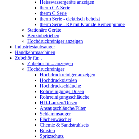
Heisswassergeräte anzeigen
therm CA Serie
therm C Serie
therm Serie - elektrisch beheizt
therm Serie - RP mit Kränzle Reihenpumpe
Stationäre Geräte
Benzinbetrieben
Hochdruckreiniger anzeigen
Industriestaubsauger
Handkehrmaschinen
Zubehör für...
Zubehör für... anzeigen
Hochdruckreiniger
Hochdruckreiniger anzeigen
Hochdruckpistolen
Hochdruckschläuche
Rohrreinigungs Düsen
Rohrreinigungsschläuche
HD-Lanzen/Düsen
Ansaugschläuche/Filter
Schlammsauger
Flächenwäscher
Chemie & Sandstrahlsets
Bürsten
Spritzschutz