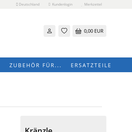
Deutschland
Kundenlogin
Merkzettel
0,00 EUR
N
ZUBEHÖR FÜR...
ERSATZTEILE
 erstellen
wort vergessen?
Kränzle