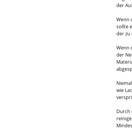
der Au
Wenn d
sollte
der zu
Wenn d
der Ne
Materi
abgesp
Niemal
wie La
verspr
Durch 
reinig
Mindes