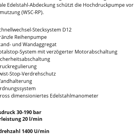
ale Edelstahl-Abdeckung schützt die Hochdruckpumpe vor
mutzung (WSC-RP).
chnellwechsel-Stecksystem D12
ränzle Reihenpumpe
tand- und Wandaggregat
otalstop-System mit verzögerter Motorabschaltung
icherheitsabschaltung
ruckregulierung
wist-Stop-Verdrehschutz
andhalterung
rdnungssystem
ross dimensioniertes Edelstahlmanometer
sdruck 30-190 bar
leistung 20 l/min
drehzahl 1400 U/min