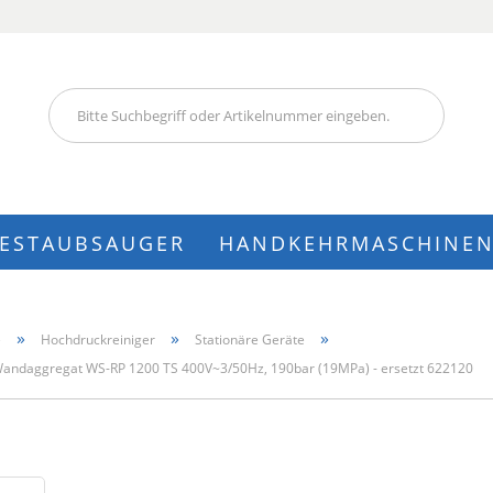
Lieferland
IESTAUBSAUGER
HANDKEHRMASCHINE
Konto
»
»
»
e
Hochdruckreiniger
Stationäre Geräte
Pass
Wandaggregat WS-RP 1200 TS 400V~3/50Hz, 190bar (19MPa) - ersetzt 622120