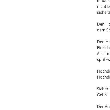
Kinder
nicht 
sicherz
Den Ho
dem Sp
Den Ho
Einrich
Alle i
spritz
Hochdr
Hochdr
Sicher
Gebrau
Der An