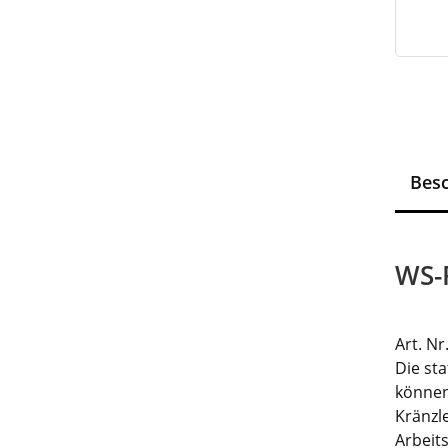
Bes
WS-
Art. Nr
Die st
können
Kränzl
Arbeit