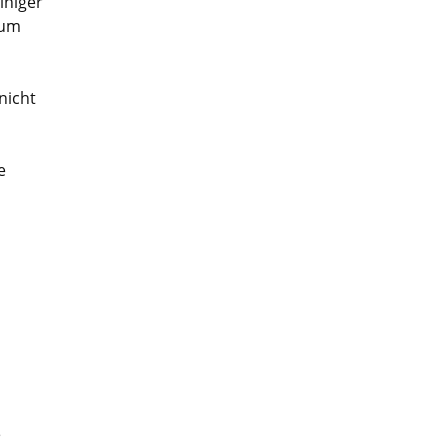
iniger
 um
nicht
e
e