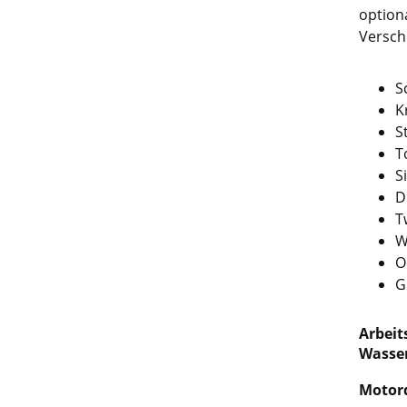
option
Versch
S
K
S
T
S
D
T
W
O
G
Arbeit
Wasser
Motor