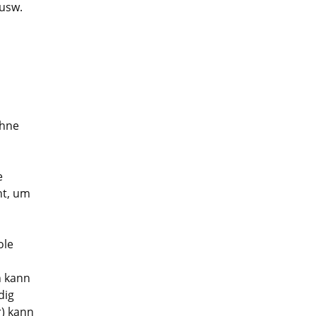
 usw.
ohne
e
ht, um
ole
n kann
dig
) kann