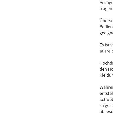
Anzüge
tragen
Übersch
Bedien
geeign
Es ist
ausrei
Hochdr
den Ho
Kleidu
Währen
entsteh
Schweb
zu ges
abgesc