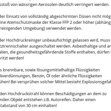
sstoß von wässrigen Aerosolen deutlich verringert werden.
er Einsatz von vollständig abgeschirmten Düsen nicht mögli
 eine Atemschutzmaske der Klasse FFP 2 oder höher (abhäng
 reinigenden Umgebung) verwendet werden.
er Hochdruckreiniger unbeaufsichtigt gelassen wird, mus
tztrennschalter ausgeschaltet werden. Asbesthaltige und a
alien, die gesundheitsgefährdende Stoffe enthalten, dürfen 
ritzt werden!
s brennbare, sowie lösungsmittelhaltige Flüssigkeiten
ckverdünnungen, Benzin, Öl oder ähnliche Flüssigkeiten
ühen! Bei versprühen solcher Mittel besteht Explosionsgefa
den Hochdruckstrahl können Beschädigungen an dem zu
enden Objekt entstehen z.B. Autoreifen. Daher einen
tabstand von 30 cm einhalten!