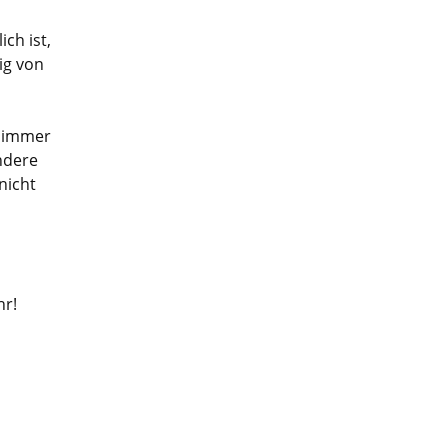
ch ist,
ig von
s immer
ndere
nicht
hr!