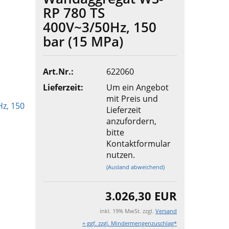
RP 780 TS
400V~3/50Hz, 150
bar (15 MPa)
Art.Nr.:
622060
Lieferzeit:
Um ein Angebot
mit Preis und
Lieferzeit
anzufordern,
bitte
Kontaktformular
nutzen.
(Ausland abweichend)
3.026,30 EUR
inkl. 19% MwSt. zzgl.
Versand
+ ggf. zzgl. Mindermengenzuschlag*