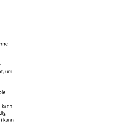
ohne
e
ht, um
ole
n kann
dig
) kann