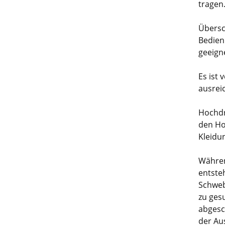
tragen
Übersch
Bedien
geeign
Es ist
ausrei
Hochdr
den Ho
Kleidu
Währen
entsteh
Schweb
zu ges
abgesc
der Au