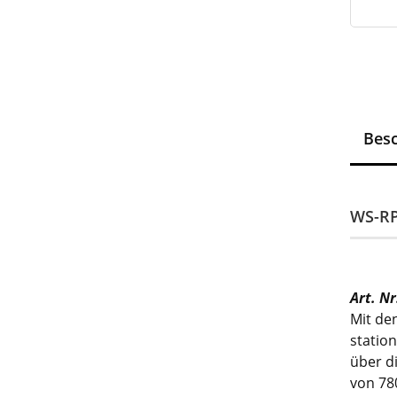
Bes
WS-RP
Art. N
Mit de
statio
über d
von 78