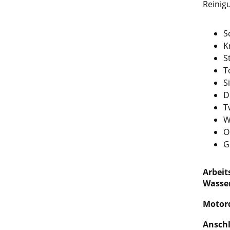
Reinig
S
K
S
T
S
D
T
W
O
G
Arbeit
Wasser
Motor
Anschl