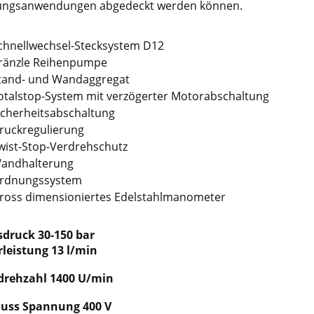
ungsanwendungen abgedeckt werden können.
chnellwechsel-Stecksystem D12
ränzle Reihenpumpe
tand- und Wandaggregat
otalstop-System mit verzögerter Motorabschaltung
icherheitsabschaltung
ruckregulierung
wist-Stop-Verdrehschutz
andhalterung
rdnungssystem
ross dimensioniertes Edelstahlmanometer
sdruck 30-150 bar
leistung 13 l/min
drehzahl 1400 U/min
uss Spannung 400 V