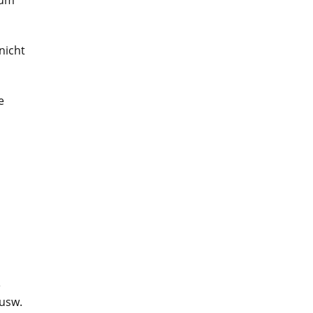
 um
nicht
e
e
 usw.