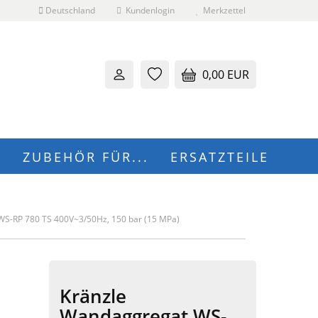
Deutschland
Kundenlogin
Merkzettel
0,00 EUR
N
ZUBEHÖR FÜR...
ERSATZTEILE
 erstellen
S-RP 780 TS 400V~3/50Hz, 150 bar (15 MPa)
wort vergessen?
Kränzle
Wandaggregat WS-