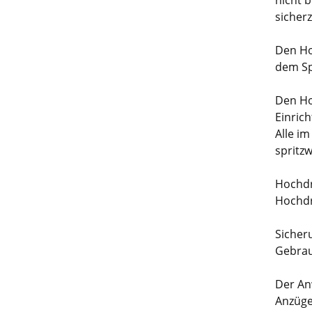
nicht 
sicherz
Den Ho
dem Sp
Den Ho
Einrich
Alle i
spritz
Hochdr
Hochdr
Sicher
Gebrau
Der An
Anzüge