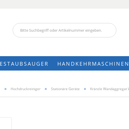
Lieferland
IESTAUBSAUGER
HANDKEHRMASCHINE
Konto
»
»
»
e
Hochdruckreiniger
Stationäre Geräte
Kränzle Wandaggregat W
Pass