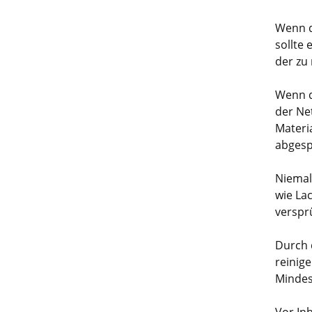
Wenn d
sollte
der zu
Wenn d
der Ne
Materi
abgesp
Niemal
wie La
verspr
Durch 
reinig
Mindes