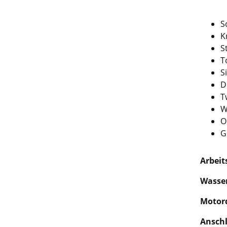
S
K
S
T
S
D
T
W
O
G
Arbeit
Wasser
Motor
Anschl