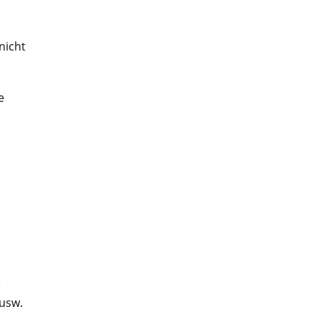
nicht
e
e
 usw.