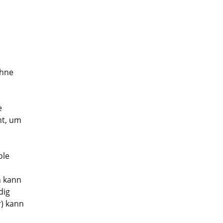
ohne
e
ht, um
ole
n kann
dig
) kann