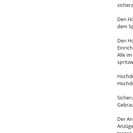
sicherz
Den Ho
dem Sp
Den Ho
Einrich
Alle i
spritz
Hochdr
Hochdr
Sicher
Gebrau
Der An
Anzüge