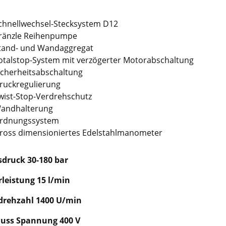
chnellwechsel-Stecksystem D12
ränzle Reihenpumpe
tand- und Wandaggregat
otalstop-System mit verzögerter Motorabschaltung
icherheitsabschaltung
ruckregulierung
wist-Stop-Verdrehschutz
andhalterung
rdnungssystem
ross dimensioniertes Edelstahlmanometer
sdruck 30-180 bar
leistung 15 l/min
drehzahl 1400 U/min
uss Spannung 400 V