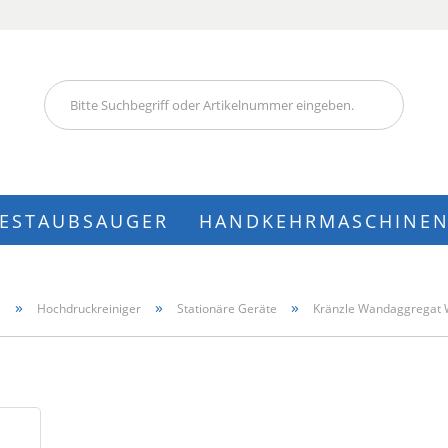
Lieferland
IESTAUBSAUGER
HANDKEHRMASCHINE
Konto
»
»
»
e
Hochdruckreiniger
Stationäre Geräte
Kränzle Wandaggregat 
Pass