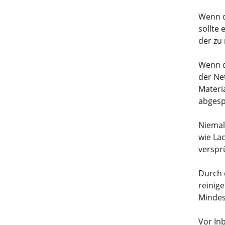
Wenn d
sollte
der zu
Wenn d
der Ne
Materi
abgesp
Niemal
wie La
verspr
Durch 
reinig
Mindes
Vor In