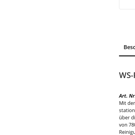
Bes
WS-
Art. N
Mit de
statio
über d
von 78
Reinig