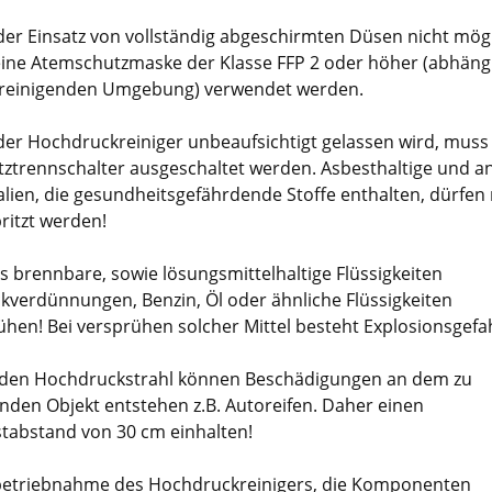
er Einsatz von vollständig abgeschirmten Düsen nicht mögli
 eine Atemschutzmaske der Klasse FFP 2 oder höher (abhäng
 reinigenden Umgebung) verwendet werden.
er Hochdruckreiniger unbeaufsichtigt gelassen wird, mus
tztrennschalter ausgeschaltet werden. Asbesthaltige und a
alien, die gesundheitsgefährdende Stoffe enthalten, dürfen 
ritzt werden!
s brennbare, sowie lösungsmittelhaltige Flüssigkeiten
ckverdünnungen, Benzin, Öl oder ähnliche Flüssigkeiten
ühen! Bei versprühen solcher Mittel besteht Explosionsgefa
den Hochdruckstrahl können Beschädigungen an dem zu
enden Objekt entstehen z.B. Autoreifen. Daher einen
tabstand von 30 cm einhalten!
betriebnahme des Hochdruckreinigers, die Komponenten