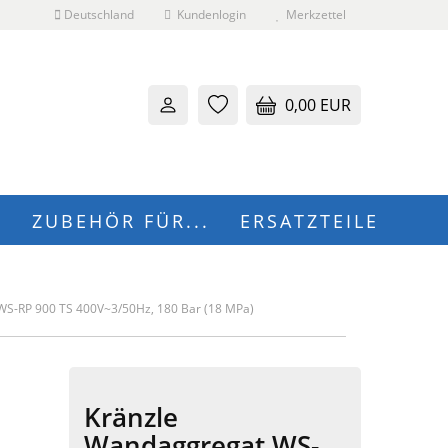
Deutschland
Kundenlogin
Merkzettel
0,00 EUR
N
ZUBEHÖR FÜR...
ERSATZTEILE
 erstellen
WS-RP 900 TS 400V~3/50Hz, 180 Bar (18 MPa)
wort vergessen?
Kränzle
Wandaggregat WS-