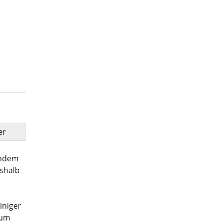
er
endem
eshalb
iniger
 um