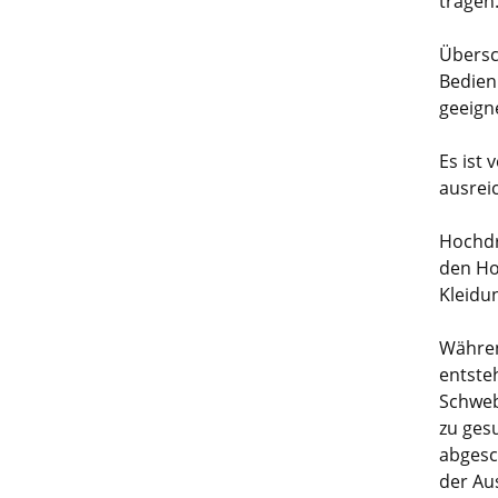
tragen
Übersch
Bedien
geeign
Es ist
ausrei
Hochdr
den Ho
Kleidu
Währen
entsteh
Schweb
zu ges
abgesc
der Au