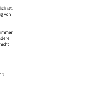
ch ist,
ig von
s immer
ndere
nicht
hr!