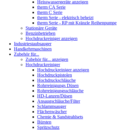
Heisswassergeräte anzeigen
therm CA Serie
therm C Serie
therm Serie - elektrisch beheizt
therm Serie - RP mit Kränzle Reihenpumpe
Stationäre Geräte
Benzinbetrieben
Hochdruckreiniger anzeigen
Industriestaubsauger
Handkehrmaschinen
Zubehör für...
Zubehör für... anzeigen
Hochdruckreiniger
Hochdruckreiniger anzeigen
Hochdruckpistolen
Hochdruckschläuche
Rohrreinigungs Düsen
Rohrreinigungsschläuche
HD-Lanzen/Düsen
Ansaugschläuche/Filter
Schlammsauger
Flächenwäscher
Chemie & Sandstrahlsets
Bürsten
Spritzschutz