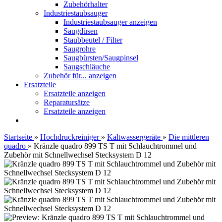
Zubehörhalter
Industriestaubsauger
Industriestaubsauger anzeigen
Saugdüsen
Staubbeutel / Filter
Saugrohre
Saugbürsten/Saugpinsel
Saugschläuche
Zubehör für... anzeigen
Ersatzteile
Ersatzteile anzeigen
Reparatursätze
Ersatzteile anzeigen
Startseite
»
Hochdruckreiniger
»
Kaltwassergeräte
»
Die mittleren
quadro
»
Kränzle quadro 899 TS T mit Schlauchtrommel und
Zubehör mit Schnellwechsel Stecksystem D 12