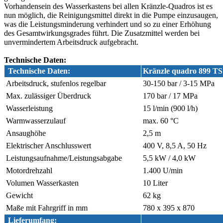
Vorhandensein des Wasserkastens bei allen Kränzle-Quadros ist es
nun möglich, die Reinigungsmittel direkt in die Pumpe einzusaugen,
was die Leistungsminderung verhindert und so zu einer Erhöhung
des Gesamtwirkungsgrades führt. Die Zusatzmittel werden bei
unvermindertem Arbeitsdruck aufgebracht.
Technische Daten:
Technische Daten:
Kränzle quadro 899 TS
Arbeitsdruck, stufenlos regelbar
30-150 bar / 3-15 MPa
Max. zulässiger Überdruck
170 bar / 17 MPa
Wasserleistung
15 l/min (900 l/h)
Warmwasserzulauf
max. 60 °C
Ansaughöhe
2,5 m
Elektrischer Anschlusswert
400 V, 8,5 A, 50 Hz
Leistungsaufnahme/Leistungsabgabe
5,5 kW / 4,0 kW
Motordrehzahl
1.400 U/min
Volumen Wasserkasten
10 Liter
Gewicht
62 kg
Maße mit Fahrgriff in mm
780 x 395 x 870
Lieferumfang: