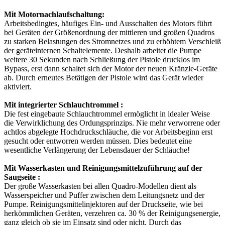
Mit Motornachlaufschaltung:
Arbeitsbedingtes, häufiges Ein- und Ausschalten des Motors führt
bei Geräten der Größenordnung der mittleren und großen Quadros
zu starken Belastungen des Stromnetzes und zu erhöhtem Verschleiß
der geräteinternen Schaltelemente. Deshalb arbeitet die Pumpe
weitere 30 Sekunden nach Schließung der Pistole drucklos im
Bypass, erst dann schaltet sich der Motor der neuen Kränzle-Geräte
ab. Durch erneutes Betätigen der Pistole wird das Gerät wieder
aktiviert.
Mit integrierter Schlauchtrommel :
Die fest eingebaute Schlauchtrommel ermöglicht in idealer Weise
die Verwirklichung des Ordungsprinzips. Nie mehr verworrene oder
achtlos abgelegte Hochdruckschläuche, die vor Arbeitsbeginn erst
gesucht oder entworren werden müssen. Dies bedeutet eine
wesentliche Verlängerung der Lebensdauer der Schläuche!
Mit Wasserkasten und Reinigungsmittelzuführung auf der
Saugseite :
Der große Wasserkasten bei allen Quadro-Modellen dient als
Wasserspeicher und Puffer zwischen dem Leitungsnetz und der
Pumpe. Reinigungsmittelinjektoren auf der Druckseite, wie bei
herkömmlichen Geräten, verzehren ca. 30 % der Reinigungsenergie,
ganz gleich ob sie im Einsatz sind oder nicht. Durch das