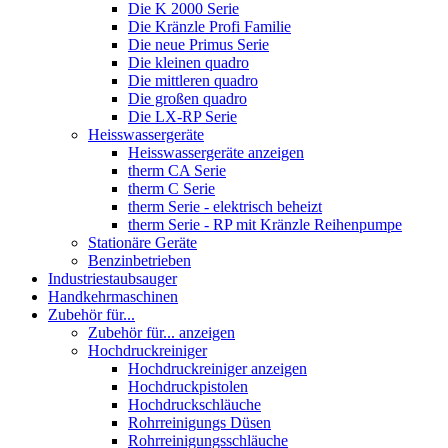
Die K 2000 Serie
Die Kränzle Profi Familie
Die neue Primus Serie
Die kleinen quadro
Die mittleren quadro
Die großen quadro
Die LX-RP Serie
Heisswassergeräte
Heisswassergeräte anzeigen
therm CA Serie
therm C Serie
therm Serie - elektrisch beheizt
therm Serie - RP mit Kränzle Reihenpumpe
Stationäre Geräte
Benzinbetrieben
Industriestaubsauger
Handkehrmaschinen
Zubehör für...
Zubehör für... anzeigen
Hochdruckreiniger
Hochdruckreiniger anzeigen
Hochdruckpistolen
Hochdruckschläuche
Rohrreinigungs Düsen
Rohrreinigungsschläuche