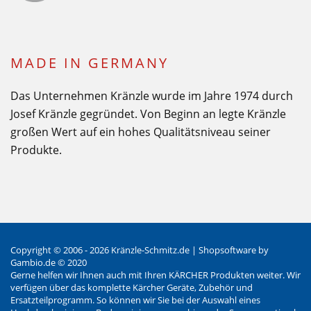
MADE IN GERMANY
Das Unternehmen Kränzle wurde im Jahre 1974 durch
Josef Kränzle gegründet. Von Beginn an legte Kränzle
großen Wert auf ein hohes Qualitätsniveau seiner
Produkte.
Copyright © 2006 - 2026 Kränzle-Schmitz.de |
Shopsoftware
by
Gambio.de © 2020
Gerne helfen wir Ihnen auch mit Ihren KÄRCHER Produkten weiter. Wir
verfügen über das komplette Kärcher Geräte, Zubehör und
Ersatzteilprogramm. So können wir Sie bei der Auswahl eines