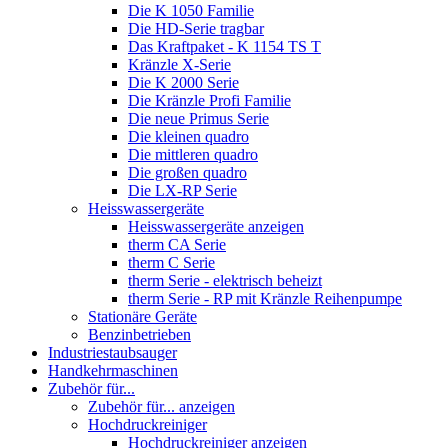
Die K 1050 Familie
Die HD-Serie tragbar
Das Kraftpaket - K 1154 TS T
Kränzle X-Serie
Die K 2000 Serie
Die Kränzle Profi Familie
Die neue Primus Serie
Die kleinen quadro
Die mittleren quadro
Die großen quadro
Die LX-RP Serie
Heisswassergeräte
Heisswassergeräte anzeigen
therm CA Serie
therm C Serie
therm Serie - elektrisch beheizt
therm Serie - RP mit Kränzle Reihenpumpe
Stationäre Geräte
Benzinbetrieben
Industriestaubsauger
Handkehrmaschinen
Zubehör für...
Zubehör für... anzeigen
Hochdruckreiniger
Hochdruckreiniger anzeigen