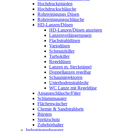
Hochdruckpistolen
Hochdruckschläuche
Rohrreinigungs Düsen
Rohrreinigungsschläuche
HD-Lanzen/Düsen
HD-Lanzen/Düsen anzeigen
Lanzenverlängerungen
Flachstrahldüsen
Variodüsen
Schmutzkiller
Turbokiller
Regeldüsen
Lanzen m. Stecknippel
Doppellanzen regelbar
Schauminjektoren
Unterbodenstrahlrohr
WC Lanze mit Regeldüse
Ansaugschläuche/Filter
Schlammsauger
Flächenwäscher
Chemie & Sandstrahlsets
Bürsten
Spritzschutz
Zubehörhalter
Industriestaubsauger