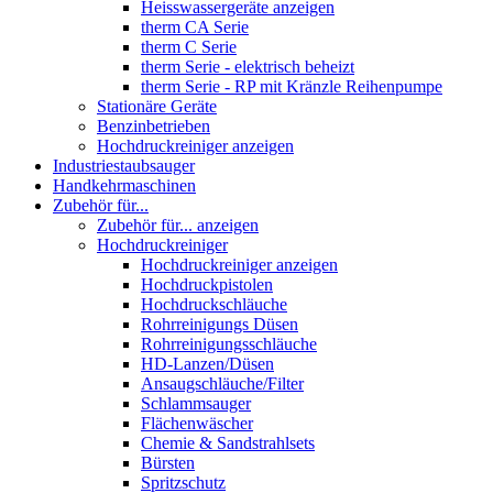
Heisswassergeräte anzeigen
therm CA Serie
therm C Serie
therm Serie - elektrisch beheizt
therm Serie - RP mit Kränzle Reihenpumpe
Stationäre Geräte
Benzinbetrieben
Hochdruckreiniger anzeigen
Industriestaubsauger
Handkehrmaschinen
Zubehör für...
Zubehör für... anzeigen
Hochdruckreiniger
Hochdruckreiniger anzeigen
Hochdruckpistolen
Hochdruckschläuche
Rohrreinigungs Düsen
Rohrreinigungsschläuche
HD-Lanzen/Düsen
Ansaugschläuche/Filter
Schlammsauger
Flächenwäscher
Chemie & Sandstrahlsets
Bürsten
Spritzschutz