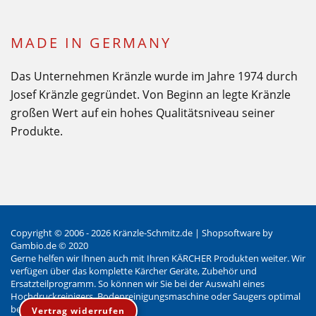
MADE IN GERMANY
Das Unternehmen Kränzle wurde im Jahre 1974 durch
Josef Kränzle gegründet. Von Beginn an legte Kränzle
großen Wert auf ein hohes Qualitätsniveau seiner
Produkte.
Copyright © 2006 - 2026 Kränzle-Schmitz.de |
Shopsoftware
by
Gambio.de © 2020
Gerne helfen wir Ihnen auch mit Ihren KÄRCHER Produkten weiter. Wir
verfügen über das komplette Kärcher Geräte, Zubehör und
Ersatzteilprogramm. So können wir Sie bei der Auswahl eines
Hochdruckreinigers, Bodenreinigungsmaschine oder Saugers optimal
beraten.
Vertrag widerrufen