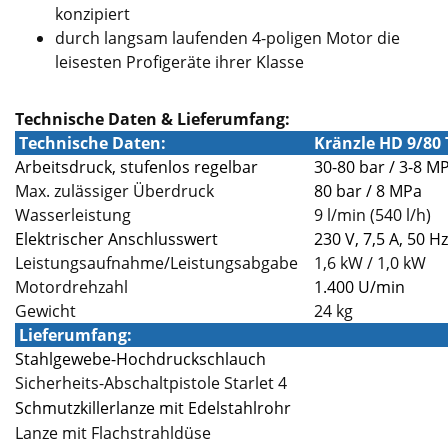
konzipiert
durch langsam laufenden 4-poligen Motor die
leisesten Profigeräte ihrer Klasse
Technische Daten & Lieferumfang:
Technische Daten:
Kränzle HD 9/80 
Arbeitsdruck, stufenlos regelbar
30-80 bar / 3-8 M
Max. zulässiger Überdruck
80 bar / 8 MPa
Wasserleistung
9 l/min (540 l/h)
Elektrischer Anschlusswert
230 V, 7,5 A, 50 Hz
Leistungsaufnahme/Leistungsabgabe
1,6 kW / 1,0 kW
Motordrehzahl
1.400 U/min
Gewicht
24 kg
Lieferumfang:
Stahlgewebe-Hochdruckschlauch
Sicherheits-Abschaltpistole Starlet 4
Schmutzkillerlanze mit Edelstahlrohr
Lanze mit Flachstrahldüse