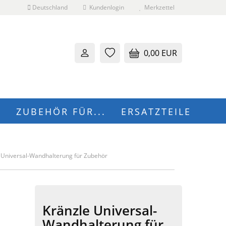
Deutschland
Kundenlogin
Merkzettel
0,00 EUR
N
ZUBEHÖR FÜR...
ERSATZTEILE
 erstellen
 Universal-Wandhalterung für Zubehör
wort vergessen?
Kränzle Universal-
Wandhalterung für