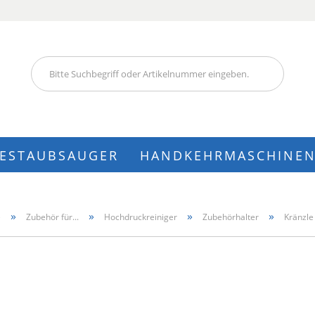
Lieferland
IESTAUBSAUGER
HANDKEHRMASCHINE
Konto
»
»
»
»
e
Zubehör für...
Hochdruckreiniger
Zubehörhalter
Kränzle
Pass