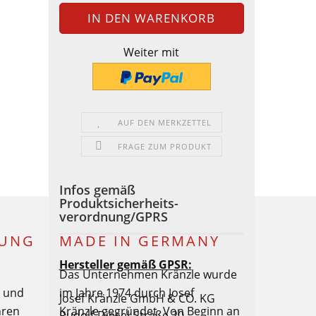
Weiter mit
AUF DEN MERKZETTEL
FRAGE ZUM PRODUKT
Infos gemäß
Produktsicherheits-
verordnung/GPRS
LUNG
MADE IN GERMANY
Hersteller gemäß GPSR:
Das Unternehmen Kränzle wurde
€ und
im Jahre 1974 durch Josef
Josef Kränzle GmbH & CO. KG
hren
Kränzle gegründet. Von Beginn an
Rudolf-Diesel-Straße 20