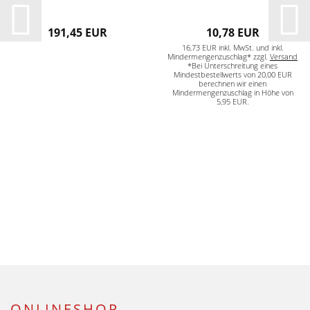
191,45 EUR
10,78 EUR
16,73 EUR inkl. MwSt. und inkl.
Mindermengenzuschlag* zzgl.
Versand
*Bei Unterschreitung eines
Mindestbestellwerts von 20,00 EUR
berechnen wir einen
Mindermengenzuschlag in Höhe von
5,95 EUR.
ONLINESHOP