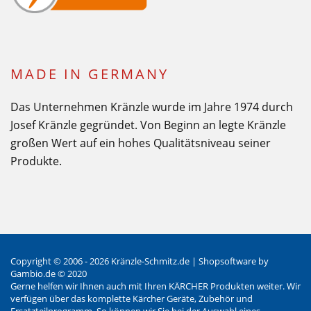
MADE IN GERMANY
Das Unternehmen Kränzle wurde im Jahre 1974 durch
Josef Kränzle gegründet. Von Beginn an legte Kränzle
großen Wert auf ein hohes Qualitätsniveau seiner
Produkte.
Copyright © 2006 - 2026 Kränzle-Schmitz.de |
Shopsoftware
by
Gambio.de © 2020
Gerne helfen wir Ihnen auch mit Ihren KÄRCHER Produkten weiter. Wir
verfügen über das komplette Kärcher Geräte, Zubehör und
Ersatzteilprogramm. So können wir Sie bei der Auswahl eines