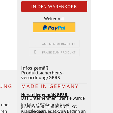
Weiter mit
AUF DEN MERKZETTEL
FRAGE ZUM PRODUKT
Infos gemäß
Produktsicherheits-
verordnung/GPRS
LUNG
MADE IN GERMANY
Hersteller gemäß GPSR:
Das Unternehmen Kränzle wurde
€ und
im Jahre 1974 durch Josef
Josef Kränzle GmbH & CO. KG
hren
Kränzle gegründet. Von Beginn an
Rudolf-Diesel-Straße 20