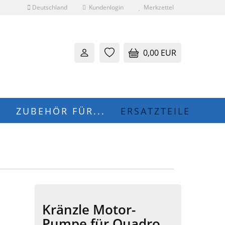
Deutschland
Kundenlogin
Merkzettel
0,00 EUR
N
ZUBEHÖR FÜR...
ERSATZTEILE
 erstellen
wort vergessen?
Kränzle Motor-
Pumpe für Quadro