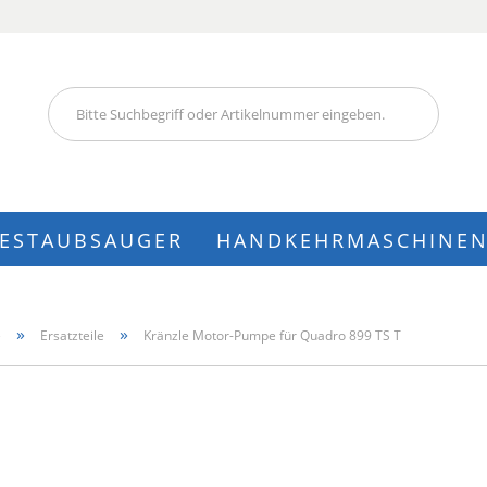
Lieferland
IESTAUBSAUGER
HANDKEHRMASCHINE
Konto
»
»
e
Ersatzteile
Kränzle Motor-Pumpe für Quadro 899 TS T
Pass