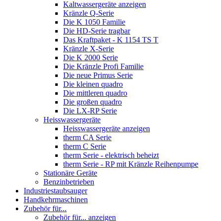
Kaltwassergeräte anzeigen
Kränzle Q-Serie
Die K 1050 Familie
Die HD-Serie tragbar
Das Kraftpaket - K 1154 TS T
Kränzle X-Serie
Die K 2000 Serie
Die Kränzle Profi Familie
Die neue Primus Serie
Die kleinen quadro
Die mittleren quadro
Die großen quadro
Die LX-RP Serie
Heisswassergeräte
Heisswassergeräte anzeigen
therm CA Serie
therm C Serie
therm Serie - elektrisch beheizt
therm Serie - RP mit Kränzle Reihenpumpe
Stationäre Geräte
Benzinbetrieben
Industriestaubsauger
Handkehrmaschinen
Zubehör für...
Zubehör für... anzeigen