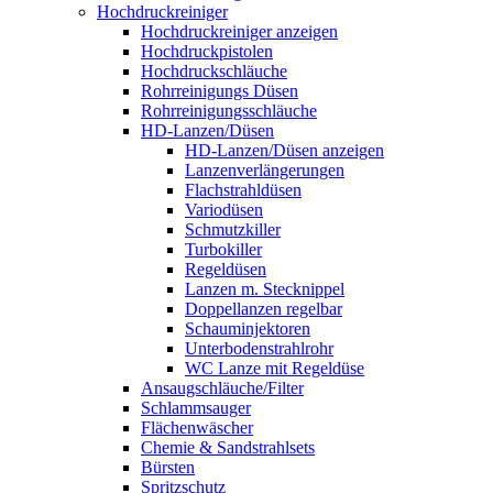
Hochdruckreiniger
Hochdruckreiniger anzeigen
Hochdruckpistolen
Hochdruckschläuche
Rohrreinigungs Düsen
Rohrreinigungsschläuche
HD-Lanzen/Düsen
HD-Lanzen/Düsen anzeigen
Lanzenverlängerungen
Flachstrahldüsen
Variodüsen
Schmutzkiller
Turbokiller
Regeldüsen
Lanzen m. Stecknippel
Doppellanzen regelbar
Schauminjektoren
Unterbodenstrahlrohr
WC Lanze mit Regeldüse
Ansaugschläuche/Filter
Schlammsauger
Flächenwäscher
Chemie & Sandstrahlsets
Bürsten
Spritzschutz