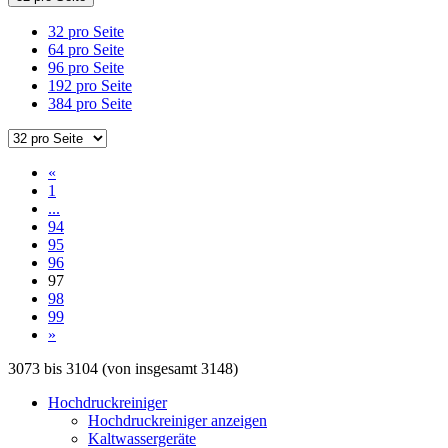
32 pro Seite
64 pro Seite
96 pro Seite
192 pro Seite
384 pro Seite
«
1
...
94
95
96
97
98
99
»
3073
bis
3104
(von insgesamt
3148
)
Hochdruckreiniger
Hochdruckreiniger anzeigen
Kaltwassergeräte