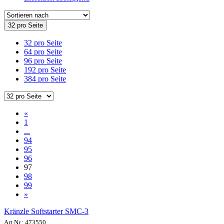
32 pro Seite
32 pro Seite
64 pro Seite
96 pro Seite
192 pro Seite
384 pro Seite
«
1
...
94
95
96
97
98
99
»
Kränzle Softstarter SMC-3
Art.Nr.: 473550