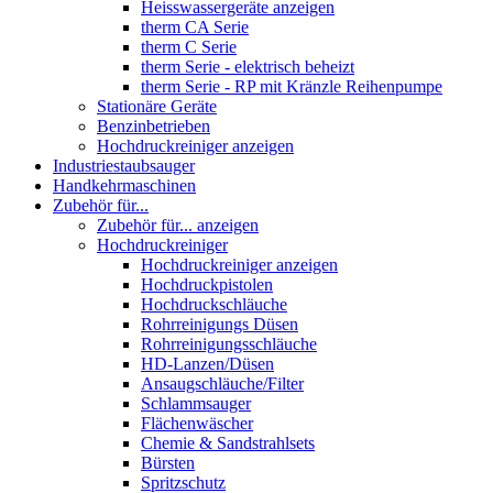
Heisswassergeräte anzeigen
therm CA Serie
therm C Serie
therm Serie - elektrisch beheizt
therm Serie - RP mit Kränzle Reihenpumpe
Stationäre Geräte
Benzinbetrieben
Hochdruckreiniger anzeigen
Industriestaubsauger
Handkehrmaschinen
Zubehör für...
Zubehör für... anzeigen
Hochdruckreiniger
Hochdruckreiniger anzeigen
Hochdruckpistolen
Hochdruckschläuche
Rohrreinigungs Düsen
Rohrreinigungsschläuche
HD-Lanzen/Düsen
Ansaugschläuche/Filter
Schlammsauger
Flächenwäscher
Chemie & Sandstrahlsets
Bürsten
Spritzschutz